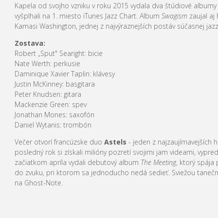
Kapela od svojho vzniku v roku 2015 vydala dva štúdiové albumy
vyšplhali na 1. miesto iTunes Jazz Chart. Album
Swagism
zaujal aj
Kamasi Washington, jednej z najvýraznejších postáv súčasnej jazz
Zostava:
Robert „Sput" Searight: bicie
Nate Werth: perkusie
Daminique Xavier Taplin: klávesy
Justin McKinney: basgitara
Peter Knudsen: gitara
Mackenzie Green: spev
Jonathan Mones: saxofón
Daniel Wytanis: trombón
Večer otvorí francúzske duo
Astels
- jeden z najzaujímavejších
posledný rok si získali milióny pozretí svojimi jam videami, vypred
začiatkom apríla vydali debutový album
The Meeting
, ktorý spája
do zvuku, pri ktorom sa jednoducho nedá sedieť. Sviežou taneč
na Ghost-Note.