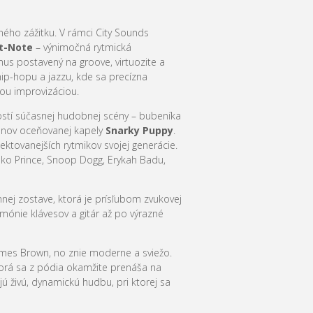
tného zážitku. V rámci City Sounds
t-Note
– výnimočná rytmická
mus postavený na groove, virtuozite a
hip-hopu a jazzu, kde sa precízna
ou improvizáciou.
stí súčasnej hudobnej scény – bubeníka
lenov oceňovanej kapely
Snarky Puppy
.
ktovanejších rytmikov svojej generácie.
 ako Prince, Snoop Dogg, Erykah Badu,
ej zostave, ktorá je prísľubom zvukovej
mónie klávesov a gitár až po výrazné
ames Brown, no znie moderne a sviežo.
ktorá sa z pódia okamžite prenáša na
lujú živú, dynamickú hudbu, pri ktorej sa