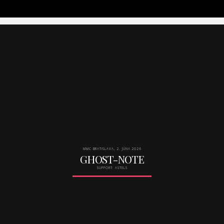
MMC BRATISLAVA, 2. JÚNA 2026
GHOST-NOTE
SUPPORT: ASTELS