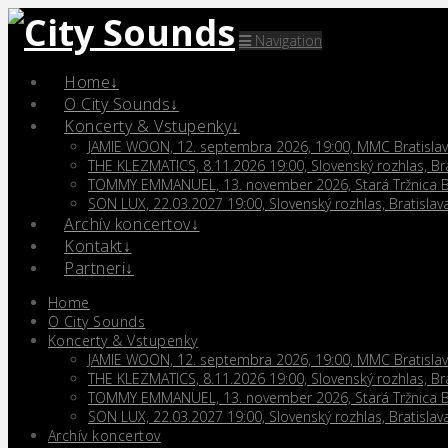
Navigation
Home
O City Sounds
Koncerty & Vstupenky
JAMIE WOON, 12. septembra 2026, 19:00, MMC Bratisla
THE KLEZMATICS, 8.11.2026 19:00, Slovenský rozhlas, Bra
TOMMY EMMANUEL, 13. november 2026, Stará Tržnica Br
SON LUX, 22.03.2027 19:00, Slovenský rozhlas, Bratislav
Archív koncertov
Kontakt
Partneri
Home
O City Sounds
Koncerty & Vstupenky
JAMIE WOON, 12. septembra 2026, 19:00, MMC Bratisla
THE KLEZMATICS, 8.11.2026 19:00, Slovenský rozhlas, Bra
TOMMY EMMANUEL, 13. november 2026, Stará Tržnica Br
SON LUX, 22.03.2027 19:00, Slovenský rozhlas, Bratislav
Archív koncertov