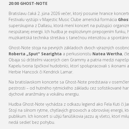
20:00 GHOST-NOTE
Bratislavu čaká 2. júna 2026 večer, ktorý posunie hranice koncer
Festivalu vystúpi v Majestic Music Clube americká formácia
Ghos
superskupina z Dallasu, ktorá mení koncert na pulzujúci organiz
nespútanej energii. Ich hudba je explozívnym prepojením funku, 
muzikantská technika stretáva s tanečnou intenzitou a spontánn
Ghost-Note stoja na pevných základoch dvoch výrazných osobno
Roberta „Sput" Searighta
a perkusionistu
Natea Wertha
, č
Obaja sú držiteľmi viacerých cien Grammy a patria medzi najrešpe
Kapelu tvoria špičkoví hudobníci, ktorí spolupracovali s ikonami
Herbie Hancock či Kendrick Lamar.
Na bratislavskom koncerte sa Ghost-Note predstavia v osemčlenn
pestrosti – od hutného rytmického základu cez sofistikované har
dychové aranžmány a vokálnu energiu.
Hudba Ghost-Note vychádza z odkazu legiend ako Fela Kuti či J
Stojí na silnom rytme, chytľavých groovoch a obrovskej energii, 
publikum. Ich koncert si užijú fanúšikovia jazzu aj všetci, ktorí mi
nedá sedieť bez pohybu.