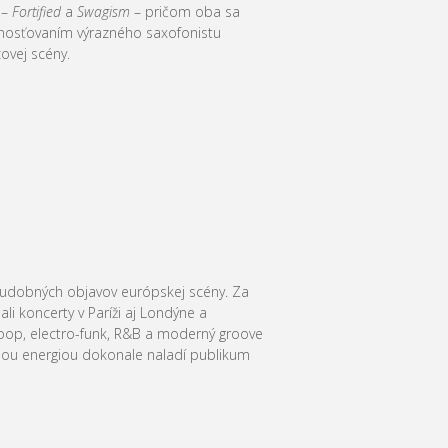
 –
Fortified
a
Swagism
– pričom oba sa
 hosťovaním výrazného saxofonistu
ovej scény.
 hudobných objavov európskej scény. Za
ali koncerty v Paríži aj Londýne a
 pop, electro-funk, R&B a moderný groove
nou energiou dokonale naladí publikum